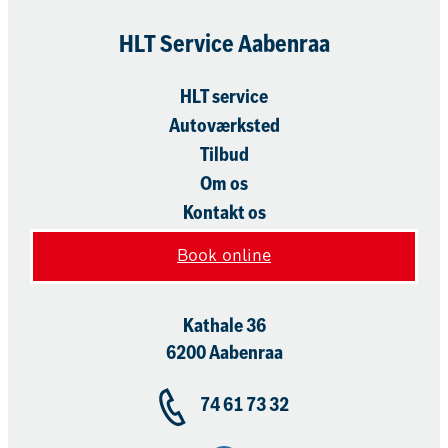
HLT Service Aabenraa​
HLT service
Autoværksted
Tilbud
Om os
Kontakt os
Book online
Kathale 36
6200 Aabenraa
74 61 73 32