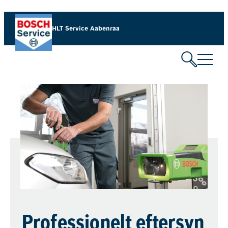
HLT Service Aabenraa​
Professionelt eftersyn