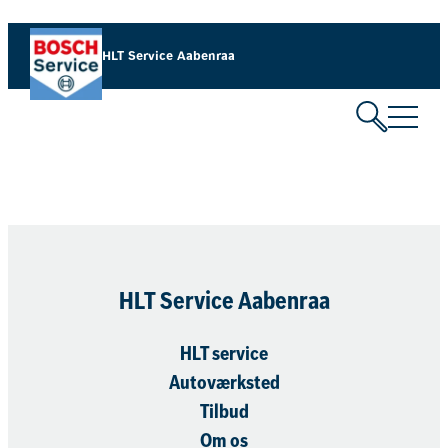
Spring
til
HLT Service Aabenraa​
indhold
HLT Service Aabenraa​
HLT service
Autoværksted
Tilbud
Om os