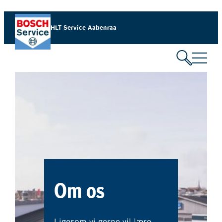
Spring
til
HLT Service Aabenraa​
indhold
Om os
Ligesom vi gerne vil lære