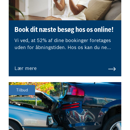
Book dit næste besøg hos os online!
Vi ved, at 52% af dine bookinger foretages
uden for åbningstiden. Hos os kan du nemt
og hurtigt booke dit næste værkstedsbesøg
online, når det passer dig. Du får
øjeblikkeligt besked om prisen.
Lær mere
Tilbud