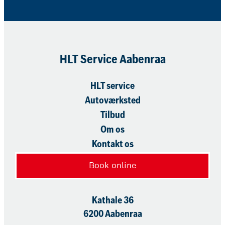
HLT Service Aabenraa​
HLT service
Autoværksted
Tilbud
Om os
Kontakt os
Book online
Kathale 36
6200 Aabenraa