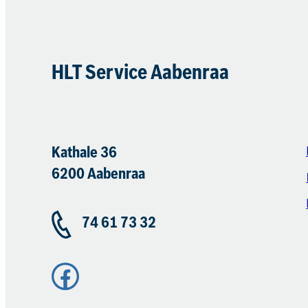
HLT Service Aabenraa​
Kathale 36
6200 Aabenraa
74 61 73 32
Facebook