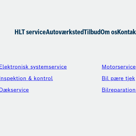
HLT service
Autoværksted
Tilbud
Om os
Kontak
Elektronisk systemservice
Motorservice
Inspektion & kontrol
Bil pære tjek
Dækservice
Bilreparation