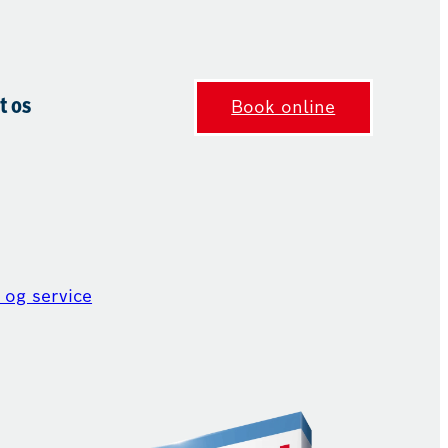
t os
Book online
 og service